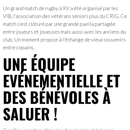
Un grand match de rugby à XV a été organisé par les
VIB, l’association des vétérans séniors plus du CRIG. Ce
match s’est clôturé par une grande paella partagée
entre joueurs et joueuses mais aussi avec les anciens du
club. Un moment propice à l’échange de vieux souvenirs
entre copains.
UNE ÉQUIPE
EVÉNEMENTIELLE ET
DES BÉNÉVOLES À
SALUER !