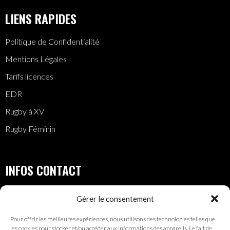
LIENS RAPIDES
Politique de Confidentialité
Mentions Légales
Tarifs licences
EDR
Rugby à XV
Rugby Féminin
INFOS CONTACT
28, rue des Vignes Illkirch-Graffenstaden
Gérer le consentement
contact@crig-rugby.com
Pour offrir les meilleures expériences, nous utilisons des technologies telles que
les cookies pour stocker et/ou accéder aux informations des appareils. Le fait de