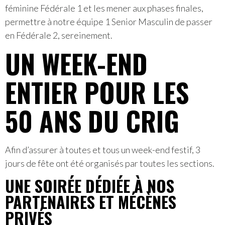
féminine Fédérale 1 et les mener aux phases finales,
permettre à notre équipe 1 Senior Masculin de passer
en Fédérale 2, sereinement.
UN WEEK-END
ENTIER POUR LES
50 ANS DU CRIG
Afin d’assurer à toutes et tous un week-end festif, 3
jours de fête ont été organisés par toutes les sections.
UNE SOIRÉE DÉDIÉE À NOS
PARTENAIRES ET MÉCÈNES
PRIVÉS