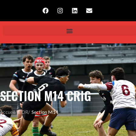
SECTION M14 CRIG
Accueil/
EDR/
Section M14